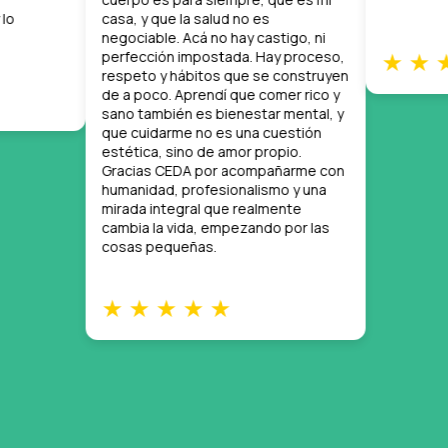
ue la salud no es
e. Acá no hay castigo, ni
★ ★ ★ ★ ★
ón impostada. Hay proceso,
 hábitos que se construyen
. Aprendí que comer rico y
ién es bienestar mental, y
rme no es una cuestión
 sino de amor propio.
CEDA por acompañarme con
, profesionalismo y una
tegral que realmente
 vida, empezando por las
queñas.
★ ★ ★