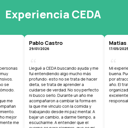
Experiencia CEDA
Castro
Matias Alibertti
6
17/05/2025
“
 CEDA buscando ayuda y me
Mi experiencia en CEDA fue muy
ndiendo algo mucho más
buena. Pude resolver un trastorno
 esto no se trata de hacer
por atracones en poco más de un
 trata de aprender a
año. El tratamiento está muy bien
de verdad. No soy perfecto
organizado y los profesionales so
serlo. Durante un año me
excelentes. Mucha calidez y
ron a cambiar la forma en
responsabilidad.
 vinculo con la comida y
o desde mi paz mental. A
cambio, a darme tiempo, a
me. A entender que el
 para siempre, que es mi